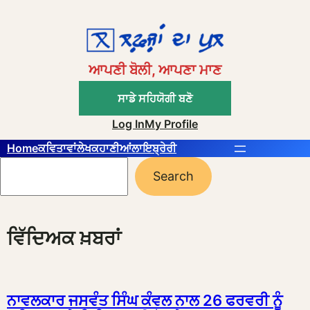
Skip
to
content
ਆਪਣੀ ਬੋਲੀ, ਆਪਣਾ ਮਾਣ
ਸਾਡੇ ਸਹਿਯੋਗੀ ਬਣੋ
Log In
My Profile
Home
ਕਵਿਤਾਵਾਂ
ਲੇਖ
ਕਹਾਣੀਆਂ
ਲਾਇਬ੍ਰੇਰੀ
Search
Search
ਵਿੱਦਿਅਕ ਖ਼ਬਰਾਂ
ਨਾਵਲਕਾਰ ਜਸਵੰਤ ਸਿੰਘ ਕੰਵਲ ਨਾਲ 26 ਫਰਵਰੀ ਨੂੰ