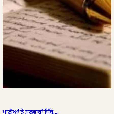
ਪਾਟੀਆਂ ਨੇ ਸਲਵਾਰਾਂ ਜਿੱਥੇ…