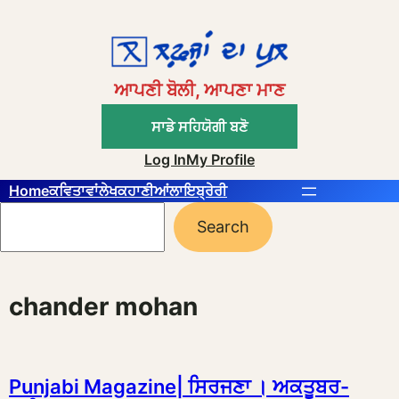
Skip
to
content
ਆਪਣੀ ਬੋਲੀ, ਆਪਣਾ ਮਾਣ
ਸਾਡੇ ਸਹਿਯੋਗੀ ਬਣੋ
Log In
My Profile
Home
ਕਵਿਤਾਵਾਂ
ਲੇਖ
ਕਹਾਣੀਆਂ
ਲਾਇਬ੍ਰੇਰੀ
Search
Search
chander mohan
Punjabi Magazine| ਸਿਰਜਣਾ । ਅਕਤੂਬਰ-