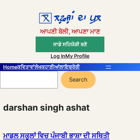
Skip
to
content
ਆਪਣੀ ਬੋਲੀ, ਆਪਣਾ ਮਾਣ
ਸਾਡੇ ਸਹਿਯੋਗੀ ਬਣੋ
Log In
My Profile
Home
ਕਵਿਤਾਵਾਂ
ਲੇਖ
ਕਹਾਣੀਆਂ
ਲਾਇਬ੍ਰੇਰੀ
Search
Search
darshan singh ashat
ਮਾਡਲ ਸਕੂਲਾਂ ਵਿਚ ਪੰਜਾਬੀ ਭਾਸ਼ਾ ਦੀ ਸਥਿਤੀ