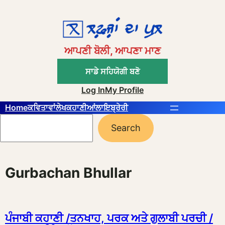
Skip
to
content
ਆਪਣੀ ਬੋਲੀ, ਆਪਣਾ ਮਾਣ
ਸਾਡੇ ਸਹਿਯੋਗੀ ਬਣੋ
Log In
My Profile
Home
ਕਵਿਤਾਵਾਂ
ਲੇਖ
ਕਹਾਣੀਆਂ
ਲਾਇਬ੍ਰੇਰੀ
Search
Search
Gurbachan Bhullar
ਪੰਜਾਬੀ ਕਹਾਣੀ /ਤਨਖਾਹ, ਪਰਕ ਅਤੇ ਗੁਲਾਬੀ ਪਰਚੀ /