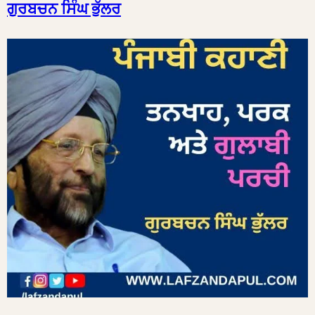
ਗੁਰਬਚਨ ਸਿੰਘ ਭੁੱਲਰ