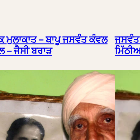
 ਮੁਲਾਕਾਤ – ਬਾਪੂ ਜਸਵੰਤ ਕੰਵਲ
ਜਸਵੰਤ 
ਲ – ਜੈਸੀ ਬਰਾੜ
ਮਿੱਠੀਆ