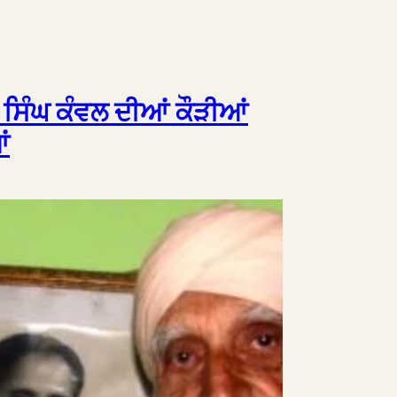
ਸਿੰਘ ਕੰਵਲ ਦੀਆਂ ਕੌੜੀਆਂ
ਂ