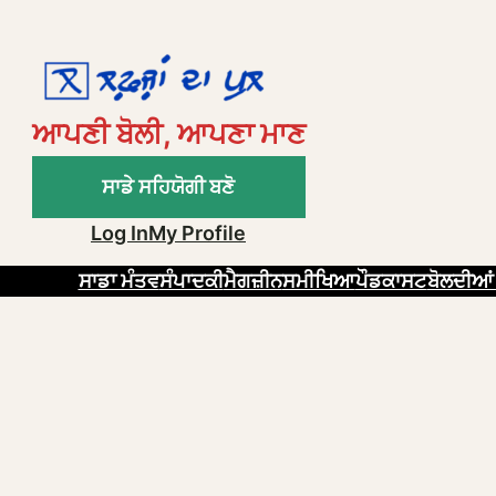
ਆਪਣੀ ਬੋਲੀ, ਆਪਣਾ ਮਾਣ
ਸਾਡੇ ਸਹਿਯੋਗੀ ਬਣੋ
Log In
My Profile
ਸਾਡਾ ਮੰਤਵ
ਸੰਪਾਦਕੀ
ਮੈਗਜ਼ੀਨ
ਸਮੀਖਿਆ
ਪੌਡਕਾਸਟ
ਬੋਲਦੀਆਂ 