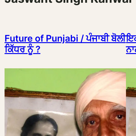
Future of Punjabi / ਪੰਜਾਬੀ ਬੋਲੀ
ਇਕ
ਕਿੱਧਰ ਨੂੰ ?
ਨਾ