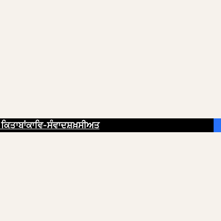
ਕਿਤਾਬਾਂ
ਕਾਵਿ-ਸੰਵਾਦ
ਸ਼ਖ਼ਸੀਅਤ