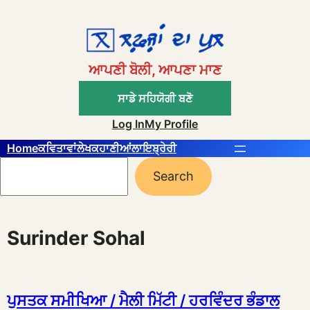
Skip
to
content
ਆਪਣੀ ਬੋਲੀ, ਆਪਣਾ ਮਾਣ
ਸਾਡੇ ਸਹਿਯੋਗੀ ਬਣੋ
Log In
My Profile
Home
ਕਵਿਤਾਵਾਂ
ਲੇਖ
ਕਹਾਣੀਆਂ
ਲਾਇਬ੍ਰੇਰੀ
Search
Search
Surinder Sohal
ਪੁਸਤਕ ਸਮੀਖਿਆ / ਮੈਲੀ ਮਿੱਟੀ / ਹਰਵਿੰਦਰ ਭੰਡਾਲ