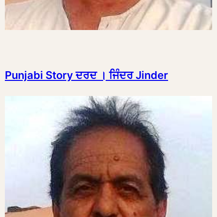
Punjabi Story ਦਰਦ । ਜਿੰਦਰ Jinder