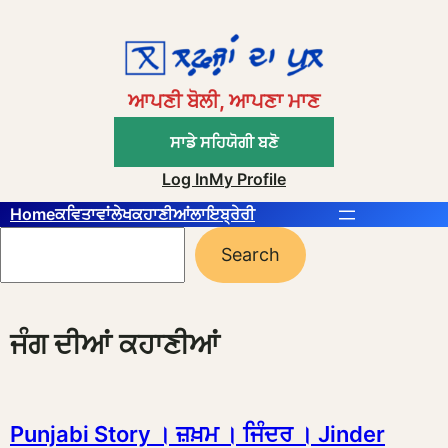
Skip
to
content
ਆਪਣੀ ਬੋਲੀ, ਆਪਣਾ ਮਾਣ
ਸਾਡੇ ਸਹਿਯੋਗੀ ਬਣੋ
Log In
My Profile
Home
ਕਵਿਤਾਵਾਂ
ਲੇਖ
ਕਹਾਣੀਆਂ
ਲਾਇਬ੍ਰੇਰੀ
Search
Search
ਜੰਗ ਦੀਆਂ ਕਹਾਣੀਆਂ
Punjabi Story । ਜ਼ਖ਼ਮ । ਜਿੰਦਰ । Jinder