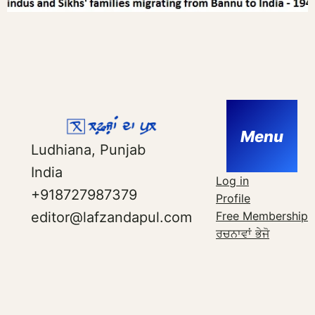
Menu
Ludhiana, Punjab
India
Log in
+918727987379
Profile
Free Membership
editor@lafzandapul.com
ਰਚਨਾਵਾਂ ਭੇਜੋ
Facebook
Twitter
Instagram
YouTube
Telegram
WhatsApp
About Us । ਸਾਡੇ ਬਾਰੇ
Contact Us – ਸੰਪਰਕ ਪਤਾ
Privacy Policy
Proudly powered by
Dreamz Digital Media