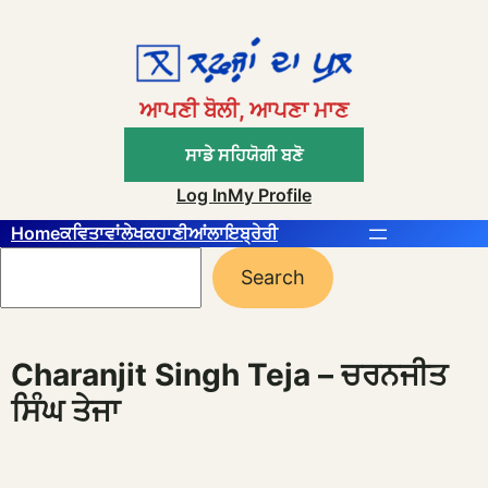
Skip
to
content
ਆਪਣੀ ਬੋਲੀ, ਆਪਣਾ ਮਾਣ
ਸਾਡੇ ਸਹਿਯੋਗੀ ਬਣੋ
Log In
My Profile
Home
ਕਵਿਤਾਵਾਂ
ਲੇਖ
ਕਹਾਣੀਆਂ
ਲਾਇਬ੍ਰੇਰੀ
Search
Search
Charanjit Singh Teja – ਚਰਨਜੀਤ
ਸਿੰਘ ਤੇਜਾ