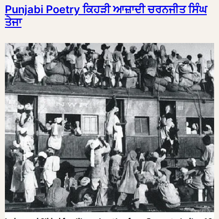
Punjabi Poetry ਕਿਹੜੀ ਆਜ਼ਾਦੀ ਚਰਨਜੀਤ ਸਿੰਘ
ਤੇਜਾ