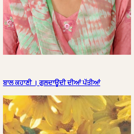
ਬਾਲ ਕਹਾਣੀ । ਗੁਲਦਾਊਦੀ ਦੀਆਂ ਪੱਤੀਆਂ