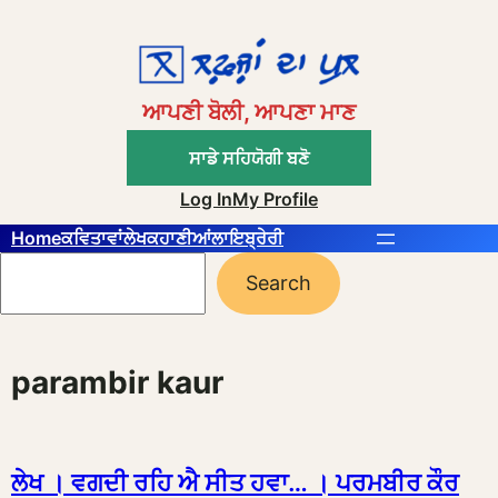
Skip
to
content
ਆਪਣੀ ਬੋਲੀ, ਆਪਣਾ ਮਾਣ
ਸਾਡੇ ਸਹਿਯੋਗੀ ਬਣੋ
Log In
My Profile
Home
ਕਵਿਤਾਵਾਂ
ਲੇਖ
ਕਹਾਣੀਆਂ
ਲਾਇਬ੍ਰੇਰੀ
Search
Search
parambir kaur
ਲੇਖ । ਵਗਦੀ ਰਹਿ ਐ ਸੀਤ ਹਵਾ… । ਪਰਮਬੀਰ ਕੌਰ