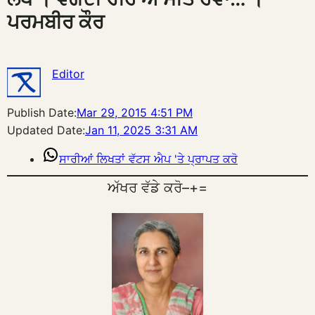
ਪਰਮਬੀਰ ਕੌਰ
Editor
Publish Date:
Mar 29, 2015 4:51 PM
Updated Date:
Jan 11, 2025 3:31 AM
ਸਾਰੀਆਂ ਲਿਖਤਾਂ ਵੱਟਸ ਐਪ 'ਤੇ ਪ੍ਰਾਪਤ ਕਰੋ
ਅੱਖਰ ਵੱਡੇ ਕਰੋ
–
+
=