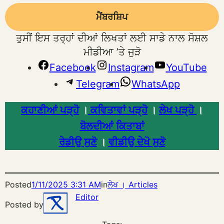
ਮੈਂਬਰਸ਼ਿਪ
ਤੁਸੀਂ ਇਸ ਤਰ੍ਹਾਂ ਦੀਆਂ ਲਿਖਤਾਂ ਲਈ ਸਾਡੇ ਨਾਲ ਸੋਸ਼ਲ
ਮੀਡੀਆ ’ਤੇ ਜੁੜੋ
Facebook
Instagram
YouTube
Telegram
WhatsApp
ਕਹਾਣੀਆਂ ਪੜ੍ਹੋ
।
ਕਵਿਤਾਵਾਂ ਪੜ੍ਹੋ
।
ਲੇਖ ਪੜ੍ਹੋ
।
ਬੋਲਦੀਆਂ ਕਿਤਾਬਾਂ
ਰੇਡੀਉ ਸੁਣੋ
।
ਵੀਡੀਉ ਦੇਖੋ ਸੁਣੋ
Posted
1/11/2025 3:31 AM
in
ਲੇਖ । Articles
Editor
Posted by