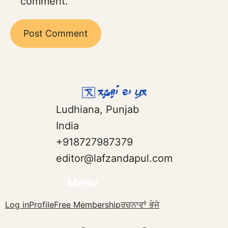
comment.
Ludhiana, Punjab
India
+918727987379
editor@lafzandapul.com
Menu
Log in
Profile
Free Membership
ਰਚਨਾਵਾਂ ਭੇਜੋ