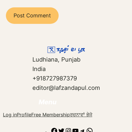
Ludhiana, Punjab
India
+918727987379
editor@lafzandapul.com
Menu
Log in
Profile
Free Membership
ਰਚਨਾਵਾਂ ਭੇਜੋ
Facebook
Twitter
Instagram
YouTube
Telegram
WhatsApp