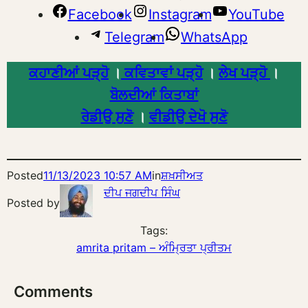
Facebook
Instagram
YouTube
Telegram
WhatsApp
ਕਹਾਣੀਆਂ ਪੜ੍ਹੋ
।
ਕਵਿਤਾਵਾਂ ਪੜ੍ਹੋ
।
ਲੇਖ ਪੜ੍ਹੋ
।
ਬੋਲਦੀਆਂ ਕਿਤਾਬਾਂ
ਰੇਡੀਉ ਸੁਣੋ
।
ਵੀਡੀਉ ਦੇਖੋ ਸੁਣੋ
Posted
11/13/2023 10:57 AM
in
ਸ਼ਖ਼ਸੀਅਤ
ਦੀਪ ਜਗਦੀਪ ਸਿੰਘ
Posted by
Tags:
amrita pritam – ਅੰਮ੍ਰਿਤਾ ਪ੍ਰੀਤਮ
Comments