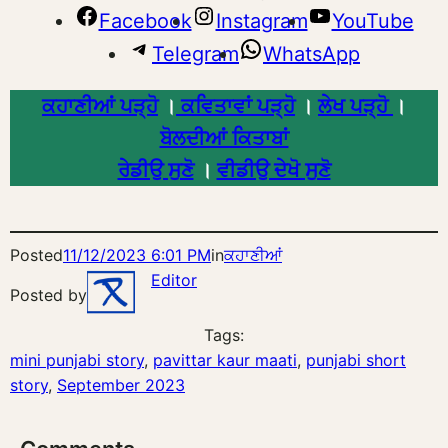
Facebook
Instagram
YouTube
Telegram
WhatsApp
ਕਹਾਣੀਆਂ ਪੜ੍ਹੋ
।
ਕਵਿਤਾਵਾਂ ਪੜ੍ਹੋ
।
ਲੇਖ ਪੜ੍ਹੋ
।
ਬੋਲਦੀਆਂ ਕਿਤਾਬਾਂ
ਰੇਡੀਉ ਸੁਣੋ
।
ਵੀਡੀਉ ਦੇਖੋ ਸੁਣੋ
Posted
11/12/2023 6:01 PM
in
ਕਹਾਣੀਆਂ
Editor
Posted by
Tags:
mini punjabi story
, 
pavittar kaur maati
, 
punjabi short
story
, 
September 2023