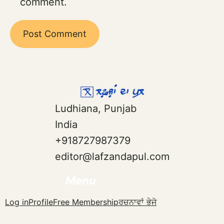
comment.
Ludhiana, Punjab
India
+918727987379
editor@lafzandapul.com
Menu
Log in
Profile
Free Membership
ਰਚਨਾਵਾਂ ਭੇਜੋ