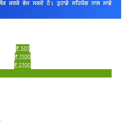
ਿੱਕ ਕਰਕੇ ਭੇਜ ਸਕਦੇ ਹੋ। ਤੁਹਾਡੇ ਸਹਿਯੋਗ ਨਾਲ ਸਾਡੇ 
।
₹ 501
₹ 1100
₹ 2100
ੋ