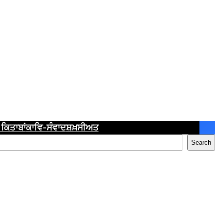
ਕਿਤਾਬਾਂ
ਕਾਵਿ-ਸੰਵਾਦ
ਸ਼ਖ਼ਸੀਅਤ
Search