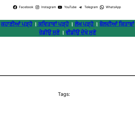
Facebook
Instagram
YouTube
Telegram
WhatsApp
ਕਹਾਣੀਆਂ ਪੜ੍ਹੋ
।
ਕਵਿਤਾਵਾਂ ਪੜ੍ਹੋ
।
ਲੇਖ ਪੜ੍ਹੋ
।
ਬੋਲਦੀਆਂ ਕਿਤਾਬਾਂ
ਰੇਡੀਉ ਸੁਣੋ
।
ਵੀਡੀਉ ਦੇਖੋ ਸੁਣੋ
Tags: