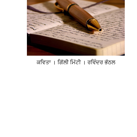
ਕਵਿਤਾ । ਗਿੱਲੀ ਮਿੱਟੀ । ਰਵਿੰਦਰ ਭੱਠਲ