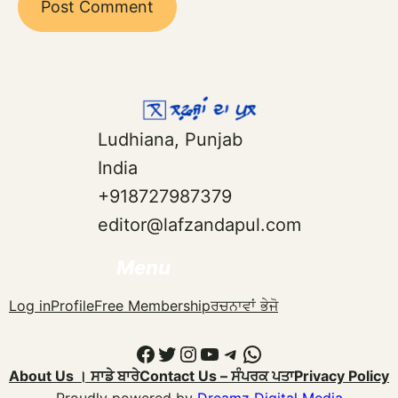
Ludhiana, Punjab
India
+918727987379
editor@lafzandapul.com
Menu
Log in
Profile
Free Membership
ਰਚਨਾਵਾਂ ਭੇਜੋ
Facebook
Twitter
Instagram
YouTube
Telegram
WhatsApp
About Us । ਸਾਡੇ ਬਾਰੇ
Contact Us – ਸੰਪਰਕ ਪਤਾ
Privacy Policy
Proudly powered by
Dreamz Digital Media