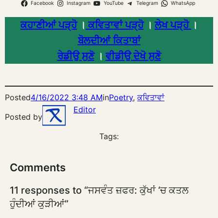
Facebook
Instagram
YouTube
Telegram
WhatsApp
ਕਹਾਣੀਆਂ ਪੜ੍ਹੋ
।
ਕਵਿਤਾਵਾਂ ਪੜ੍ਹੋ
।
ਲੇਖ ਪੜ੍ਹੋ
।
ਬੋਲਦੀਆਂ ਕਿਤਾਬਾਂ
ਰੇਡੀਉ ਸੁਣੋ
।
ਵੀਡੀਉ ਦੇਖੋ ਸੁਣੋ
Posted
4/16/2022 3:48 AM
in
Poetry
, 
ਕਵਿਤਾਵਾਂ
Editor
Posted by
Tags:
Comments
11 responses to “ਜਸਵੰਤ ਜ਼ਫਰ: ਕੁੱਖਾਂ ‘ਚ ਕਤਲ
ਹੁੰਦੀਆਂ ਕੁੜੀਆਂ”