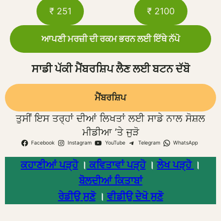
₹ 251
₹ 2100
ਆਪਣੀ ਮਰਜ਼ੀ ਦੀ ਰਕਮ ਭਰਨ ਲਈ ਇੱਥੇ ਨੱਪੋ
ਸਾਡੀ ਪੱਕੀ ਮੈਂਬਰਸ਼ਿਪ ਲੈਣ ਲਈ ਬਟਨ ਦੱਬੋ
ਮੈਂਬਰਸ਼ਿਪ
ਤੁਸੀਂ ਇਸ ਤਰ੍ਹਾਂ ਦੀਆਂ ਲਿਖਤਾਂ ਲਈ ਸਾਡੇ ਨਾਲ ਸੋਸ਼ਲ
ਮੀਡੀਆ ’ਤੇ ਜੁੜੋ
Facebook
Instagram
YouTube
Telegram
WhatsApp
ਕਹਾਣੀਆਂ ਪੜ੍ਹੋ
।
ਕਵਿਤਾਵਾਂ ਪੜ੍ਹੋ
।
ਲੇਖ ਪੜ੍ਹੋ
।
ਬੋਲਦੀਆਂ ਕਿਤਾਬਾਂ
ਰੇਡੀਉ ਸੁਣੋ
।
ਵੀਡੀਉ ਦੇਖੋ ਸੁਣੋ