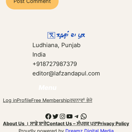
Ludhiana, Punjab
India
+918727987379
editor@lafzandapul.com
Menu
Log in
Profile
Free Membership
ਰਚਨਾਵਾਂ ਭੇਜੋ
Facebook
Twitter
Instagram
YouTube
Telegram
WhatsApp
About Us । ਸਾਡੇ ਬਾਰੇ
Contact Us – ਸੰਪਰਕ ਪਤਾ
Privacy Policy
Proudly powered by
Dreamz Digital Media