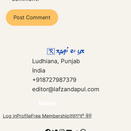
Ludhiana, Punjab
India
+918727987379
editor@lafzandapul.com
Menu
Log in
Profile
Free Membership
ਰਚਨਾਵਾਂ ਭੇਜੋ