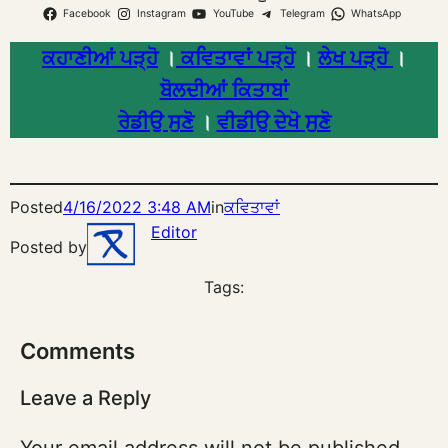
Facebook
Instagram
YouTube
Telegram
WhatsApp
ਕਹਾਣੀਆਂ ਪੜ੍ਹੋ
।
ਕਵਿਤਾਵਾਂ ਪੜ੍ਹੋ
।
ਲੇਖ ਪੜ੍ਹੋ
।
ਬੋਲਦੀਆਂ ਕਿਤਾਬਾਂ
ਰੇਡੀਉ ਸੁਣੋ
।
ਵੀਡੀਉ ਦੇਖੋ ਸੁਣੋ
Posted
4/16/2022 3:48 AM
in
ਕਵਿਤਾਵਾਂ
Editor
Posted by
Tags:
Comments
Leave a Reply