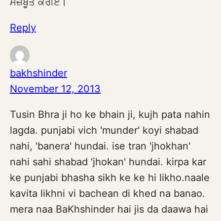
ਮਜ਼ਬੂਤ ਕਰੀਏ।
Reply
bakhshinder
November 12, 2013
Tusin Bhra ji ho ke bhain ji, kujh pata nahin
lagda. punjabi vich 'munder' koyi shabad
nahi, 'banera' hundai. ise tran 'jhokhan'
nahi sahi shabad 'jhokan' hundai. kirpa kar
ke punjabi bhasha sikh ke ke hi likho.naale
kavita likhni vi bachean di khed na banao.
mera naa BaKhshinder hai jis da daawa hai