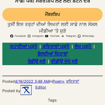
ਸਾਡੀ ਪੱਕੀ ਮੈਂਬਰਸ਼ਿਪ ਲੈਣ ਲਈ ਬਟਨ ਦੱਬੋ
ਮੈਂਬਰਸ਼ਿਪ
ਤੁਸੀਂ ਇਸ ਤਰ੍ਹਾਂ ਦੀਆਂ ਲਿਖਤਾਂ ਲਈ ਸਾਡੇ ਨਾਲ ਸੋਸ਼ਲ
ਮੀਡੀਆ ’ਤੇ ਜੁੜੋ
Facebook
Instagram
YouTube
Telegram
WhatsApp
ਕਹਾਣੀਆਂ ਪੜ੍ਹੋ
।
ਕਵਿਤਾਵਾਂ ਪੜ੍ਹੋ
।
ਲੇਖ ਪੜ੍ਹੋ
।
ਬੋਲਦੀਆਂ ਕਿਤਾਬਾਂ
ਰੇਡੀਉ ਸੁਣੋ
।
ਵੀਡੀਉ ਦੇਖੋ ਸੁਣੋ
Posted
4/16/2022 3:48 AM
in
Poetry
, 
ਕਵਿਤਾਵਾਂ
Editor
Posted by
Tags: