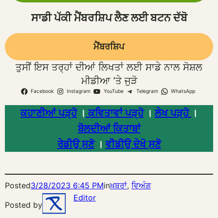
ਸਾਡੀ ਪੱਕੀ ਮੈਂਬਰਸ਼ਿਪ ਲੈਣ ਲਈ ਬਟਨ ਦੱਬੋ
ਮੈਂਬਰਸ਼ਿਪ
ਤੁਸੀਂ ਇਸ ਤਰ੍ਹਾਂ ਦੀਆਂ ਲਿਖਤਾਂ ਲਈ ਸਾਡੇ ਨਾਲ ਸੋਸ਼ਲ
ਮੀਡੀਆ ’ਤੇ ਜੁੜੋ
Facebook
Instagram
YouTube
Telegram
WhatsApp
ਕਹਾਣੀਆਂ ਪੜ੍ਹੋ
।
ਕਵਿਤਾਵਾਂ ਪੜ੍ਹੋ
।
ਲੇਖ ਪੜ੍ਹੋ
।
ਬੋਲਦੀਆਂ ਕਿਤਾਬਾਂ
ਰੇਡੀਉ ਸੁਣੋ
।
ਵੀਡੀਉ ਦੇਖੋ ਸੁਣੋ
Posted
3/28/2023 6:45 PM
in
ਖ਼ਬਰਾਂ
, 
ਵਿਅੰਗ
Editor
Posted by