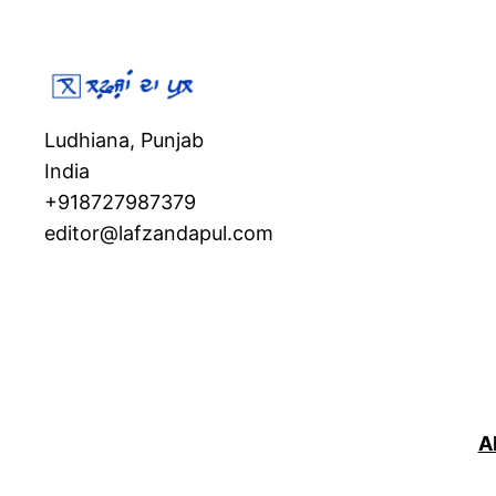
Ludhiana, Punjab
India
+918727987379
editor@lafzandapul.com
Ab