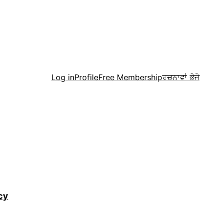
Menu
Log in
Profile
Free Membership
ਰਚਨਾਵਾਂ ਭੇਜੋ
cy