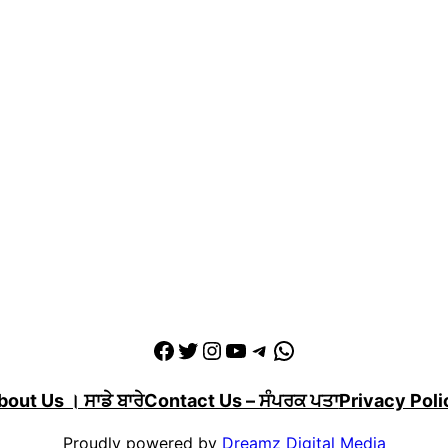
Facebook
Twitter
Instagram
YouTube
Telegram
WhatsApp
out Us । ਸਾਡੇ ਬਾਰੇ
Contact Us – ਸੰਪਰਕ ਪਤਾ
Privacy Poli
Proudly powered by
Dreamz Digital Media