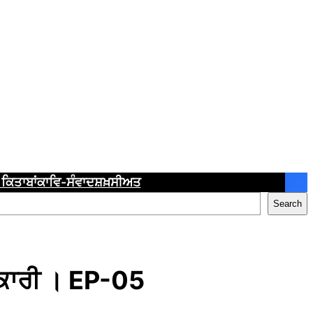
ਕਿਤਾਬਾਂ
ਕਾਵਿ-ਸੰਵਾਦ
ਸ਼ਖ਼ਸੀਅਤ
Search
ਰਕਾਰੀ । EP-05