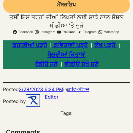
ਮੈਂਬਰਸ਼ਿਪ
ਤੁਸੀਂ ਇਸ ਤਰ੍ਹਾਂ ਦੀਆਂ ਲਿਖਤਾਂ ਲਈ ਸਾਡੇ ਨਾਲ ਸੋਸ਼ਲ
ਮੀਡੀਆ ’ਤੇ ਜੁੜੋ
Facebook
Instagram
YouTube
Telegram
WhatsApp
ਕਹਾਣੀਆਂ ਪੜ੍ਹੋ
।
ਕਵਿਤਾਵਾਂ ਪੜ੍ਹੋ
।
ਲੇਖ ਪੜ੍ਹੋ
।
ਬੋਲਦੀਆਂ ਕਿਤਾਬਾਂ
ਰੇਡੀਉ ਸੁਣੋ
।
ਵੀਡੀਉ ਦੇਖੋ ਸੁਣੋ
Posted
3/28/2023 6:24 PM
in
ਕਾਵਿ-ਸੰਵਾਦ
Editor
Posted by
Tags:
Comments