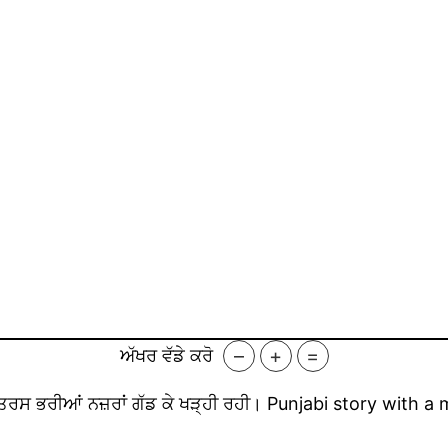
–
+
=
ਅੱਖਰ ਵੱਡੇ ਕਰੋ
ੇਰੇ ਵੱਲ ਤਰਸ ਭਰੀਆਂ ਨਜ਼ਰਾਂ ਗੱਡ ਕੇ ਖੜ੍ਹੀ ਰਹੀ। Punjabi story with 