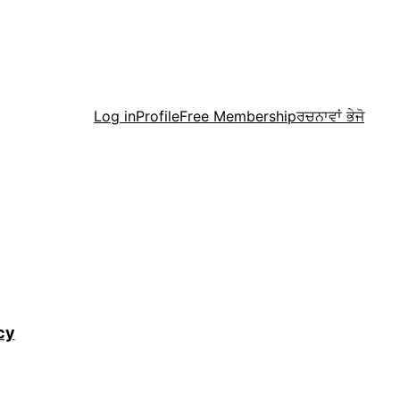
Menu
Log in
Profile
Free Membership
ਰਚਨਾਵਾਂ ਭੇਜੋ
cy