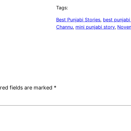
Tags:
Best Punjabi Stories
, 
best punjab
Channu
, 
mini punjabi story
, 
Nove
red fields are marked
*