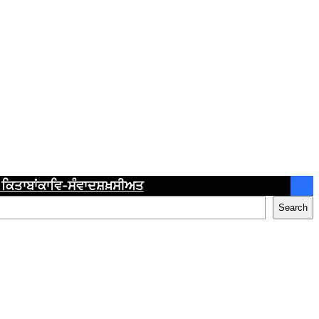
ਕਿਤਾਬਾਂ
ਕਾਵਿ-ਸੰਵਾਦ
ਸ਼ਖ਼ਸੀਅਤ
Search