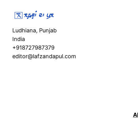
Ludhiana, Punjab
India
+918727987379
editor@lafzandapul.com
Ab