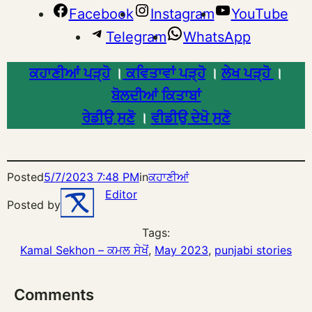
Facebook
Instagram
YouTube
Telegram
WhatsApp
ਕਹਾਣੀਆਂ ਪੜ੍ਹੋ
।
ਕਵਿਤਾਵਾਂ ਪੜ੍ਹੋ
।
ਲੇਖ ਪੜ੍ਹੋ
।
ਬੋਲਦੀਆਂ ਕਿਤਾਬਾਂ
ਰੇਡੀਉ ਸੁਣੋ
।
ਵੀਡੀਉ ਦੇਖੋ ਸੁਣੋ
Posted
5/7/2023 7:48 PM
in
ਕਹਾਣੀਆਂ
Editor
Posted by
Tags:
Kamal Sekhon – ਕਮਲ ਸੇਖੋਂ
, 
May 2023
, 
punjabi stories
Comments