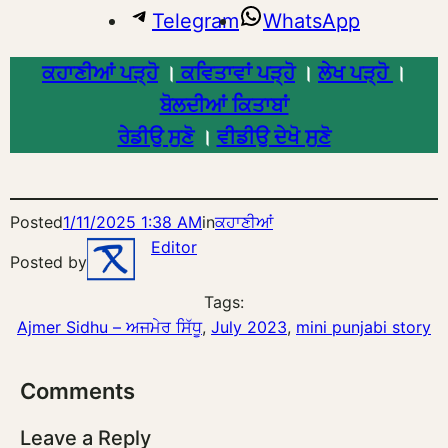
Telegram
WhatsApp
ਕਹਾਣੀਆਂ ਪੜ੍ਹੋ
।
ਕਵਿਤਾਵਾਂ ਪੜ੍ਹੋ
।
ਲੇਖ ਪੜ੍ਹੋ
।
ਬੋਲਦੀਆਂ ਕਿਤਾਬਾਂ
ਰੇਡੀਉ ਸੁਣੋ
।
ਵੀਡੀਉ ਦੇਖੋ ਸੁਣੋ
Posted
1/11/2025 1:38 AM
in
ਕਹਾਣੀਆਂ
Editor
Posted by
Tags:
Ajmer Sidhu – ਅਜਮੇਰ ਸਿੱਧੂ
, 
July 2023
, 
mini punjabi story
Comments
Leave a Reply