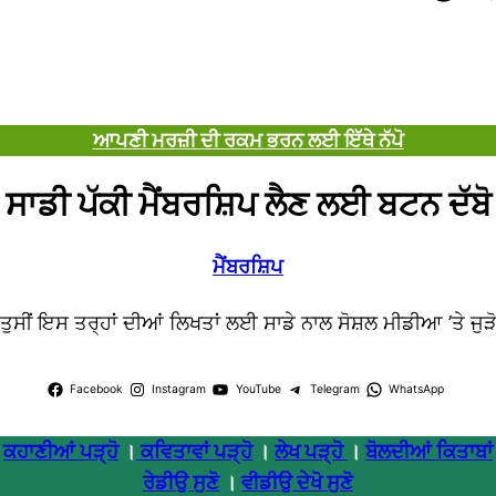
ਆਪਣੀ ਮਰਜ਼ੀ ਦੀ ਰਕਮ ਭਰਨ ਲਈ ਇੱਥੇ ਨੱਪੋ
ਸਾਡੀ ਪੱਕੀ ਮੈਂਬਰਸ਼ਿਪ ਲੈਣ ਲਈ ਬਟਨ ਦੱਬੋ
ਮੈਂਬਰਸ਼ਿਪ
ਤੁਸੀਂ ਇਸ ਤਰ੍ਹਾਂ ਦੀਆਂ ਲਿਖਤਾਂ ਲਈ ਸਾਡੇ ਨਾਲ ਸੋਸ਼ਲ ਮੀਡੀਆ ’ਤੇ ਜੁੜ
Facebook
Instagram
YouTube
Telegram
WhatsApp
ਕਹਾਣੀਆਂ ਪੜ੍ਹੋ
।
ਕਵਿਤਾਵਾਂ ਪੜ੍ਹੋ
।
ਲੇਖ ਪੜ੍ਹੋ
।
ਬੋਲਦੀਆਂ ਕਿਤਾਬਾਂ
ਰੇਡੀਉ ਸੁਣੋ
।
ਵੀਡੀਉ ਦੇਖੋ ਸੁਣੋ