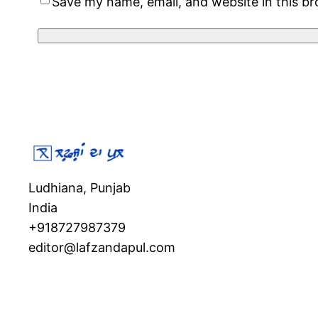
Save my name, email, and website in this b
Ludhiana, Punjab
India
+918727987379
editor@lafzandapul.com