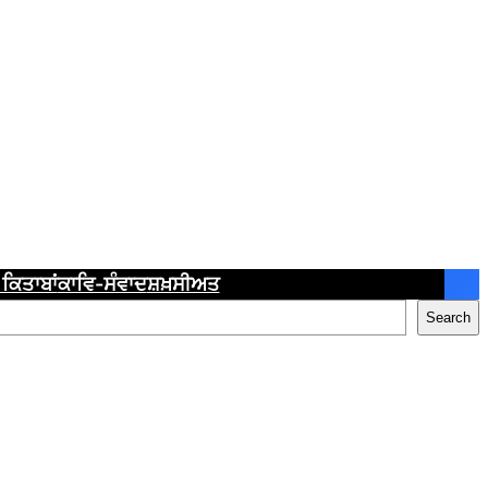
ਕਿਤਾਬਾਂ
ਕਾਵਿ-ਸੰਵਾਦ
ਸ਼ਖ਼ਸੀਅਤ
Search