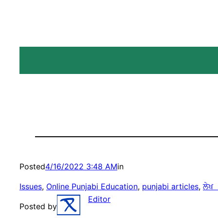
Posted
4/16/2022 3:48 AM
in
Issues
, 
Online Punjabi Education
, 
punjabi articles
, 
ਲੇਖ 
Editor
Posted by