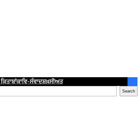
ਕਿਤਾਬਾਂ
ਕਾਵਿ-ਸੰਵਾਦ
ਸ਼ਖ਼ਸੀਅਤ
Search