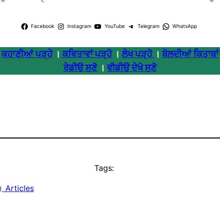
Facebook
Instagram
YouTube
Telegram
WhatsApp
ਕਹਾਣੀਆਂ ਪੜ੍ਹੋ
।
ਕਵਿਤਾਵਾਂ ਪੜ੍ਹੋ
।
ਲੇਖ ਪੜ੍ਹੋ
।
ਬੋਲਦੀਆਂ ਕਿਤਾਬਾਂ
ਰੇਡੀਉ ਸੁਣੋ
।
ਵੀਡੀਉ ਦੇਖੋ ਸੁਣੋ
Tags:
। Articles