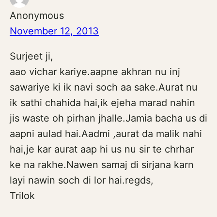
Anonymous
November 12, 2013
Surjeet ji,
aao vichar kariye.aapne akhran nu inj
sawariye ki ik navi soch aa sake.Aurat nu
ik sathi chahida hai,ik ejeha marad nahin
jis waste oh pirhan jhalle.Jamia bacha us di
aapni aulad hai.Aadmi ,aurat da malik nahi
hai,je kar aurat aap hi us nu sir te chrhar
ke na rakhe.Nawen samaj di sirjana karn
layi nawin soch di lor hai.regds,
Trilok