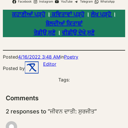
Facebook
Instagram
YouTube
Telegram
WhatsApp
ਕਹਾਣੀਆਂ ਪੜ੍ਹੋ
।
ਕਵਿਤਾਵਾਂ ਪੜ੍ਹੋ
।
ਲੇਖ ਪੜ੍ਹੋ
।
ਬੋਲਦੀਆਂ ਕਿਤਾਬਾਂ
ਰੇਡੀਉ ਸੁਣੋ
।
ਵੀਡੀਉ ਦੇਖੋ ਸੁਣੋ
Posted
4/16/2022 3:48 AM
in
Poetry
Editor
Posted by
Tags:
Comments
2 responses to “ਜੀਵਨ ਦਾਤੀ: ਸੁਰਜੀਤ”