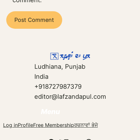
comment.
Ludhiana, Punjab
India
+918727987379
editor@lafzandapul.com
Menu
Log in
Profile
Free Membership
ਰਚਨਾਵਾਂ ਭੇਜੋ