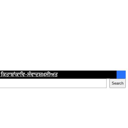
ਕਿਤਾਬਾਂ
ਕਾਵਿ-ਸੰਵਾਦ
ਸ਼ਖ਼ਸੀਅਤ
Search