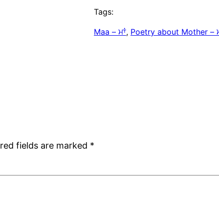
Tags:
Maa – ਮਾਂ
, 
Poetry about Mother – ਮ
red fields are marked
*