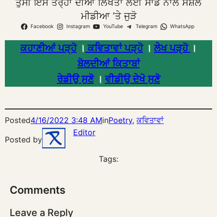
ਤੁਸੀਂ ਇਸ ਤਰ੍ਹਾਂ ਦੀਆਂ ਲਿਖਤਾਂ ਲਈ ਸਾਡੇ ਨਾਲ ਸੋਸ਼ਲ
ਮੀਡੀਆ ’ਤੇ ਜੁੜੋ
Facebook
Instagram
YouTube
Telegram
WhatsApp
ਕਹਾਣੀਆਂ ਪੜ੍ਹੋ
।
ਕਵਿਤਾਵਾਂ ਪੜ੍ਹੋ
।
ਲੇਖ ਪੜ੍ਹੋ
।
ਬੋਲਦੀਆਂ ਕਿਤਾਬਾਂ
ਰੇਡੀਉ ਸੁਣੋ
।
ਵੀਡੀਉ ਦੇਖੋ ਸੁਣੋ
Posted
4/16/2022 3:48 AM
in
Poetry
, 
ਕਵਿਤਾਵਾਂ
Editor
Posted by
Tags:
Comments
Leave a Reply