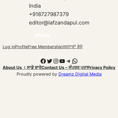
India
+918727987379
editor@lafzandapul.com
Menu
Log in
Profile
Free Membership
ਰਚਨਾਵਾਂ ਭੇਜੋ
Facebook
Twitter
Instagram
YouTube
Telegram
WhatsApp
About Us । ਸਾਡੇ ਬਾਰੇ
Contact Us – ਸੰਪਰਕ ਪਤਾ
Privacy Policy
Proudly powered by
Dreamz Digital Media