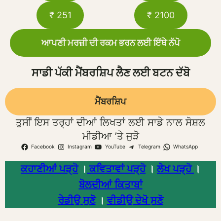
₹ 251
₹ 2100
ਆਪਣੀ ਮਰਜ਼ੀ ਦੀ ਰਕਮ ਭਰਨ ਲਈ ਇੱਥੇ ਨੱਪੋ
ਸਾਡੀ ਪੱਕੀ ਮੈਂਬਰਸ਼ਿਪ ਲੈਣ ਲਈ ਬਟਨ ਦੱਬੋ
ਮੈਂਬਰਸ਼ਿਪ
ਤੁਸੀਂ ਇਸ ਤਰ੍ਹਾਂ ਦੀਆਂ ਲਿਖਤਾਂ ਲਈ ਸਾਡੇ ਨਾਲ ਸੋਸ਼ਲ
ਮੀਡੀਆ ’ਤੇ ਜੁੜੋ
Facebook
Instagram
YouTube
Telegram
WhatsApp
ਕਹਾਣੀਆਂ ਪੜ੍ਹੋ
।
ਕਵਿਤਾਵਾਂ ਪੜ੍ਹੋ
।
ਲੇਖ ਪੜ੍ਹੋ
।
ਬੋਲਦੀਆਂ ਕਿਤਾਬਾਂ
ਰੇਡੀਉ ਸੁਣੋ
।
ਵੀਡੀਉ ਦੇਖੋ ਸੁਣੋ