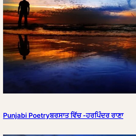
Punjabi Poetryਬਰਸਾਤ ਵਿੱਚ -ਹਰਪਿੰਦਰ ਰਾਣਾ