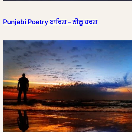
Punjabi Poetry ਬਾਰਿਸ਼ – ਨੀਲੂ ਹਰਸ਼