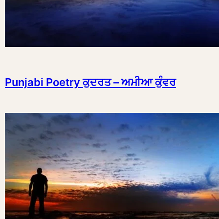
Punjabi Poetry ਕੁਦਰਤ – ਅਮੀਆ ਕੁੰਵਰ