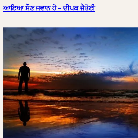
ਆਇਆ ਸੌਣ ਜਵਾਨ ਹੋ – ਦੀਪਕ ਜੈਤੋਈ