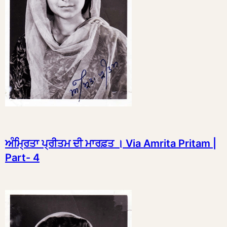
ਅੰਮ੍ਰਿਤਾ ਪ੍ਰੀਤਮ ਦੀ ਮਾਰਫ਼ਤ । Via Amrita Pritam |
Part- 4