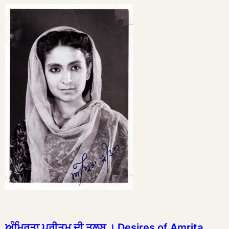
ਅੰਮ੍ਰਿਤਾ ਪ੍ਰੀਤਮ ਦੀ ਤਲਬ । Desires of Amrita