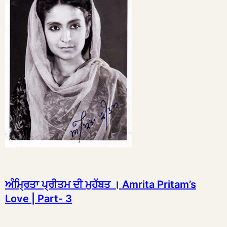
ਅੰਮ੍ਰਿਤਾ ਪ੍ਰੀਤਮ ਦੀ ਮੁਹੱਬਤ । Amrita Pritam’s
Love | Part- 3