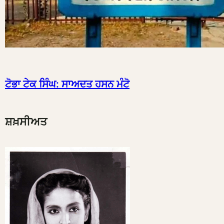
ਟੋਭਾ ਟੇਕ ਸਿੰਘ: ਸਾਅਦਤ ਹਸਨ ਮੰਟੋ
ਸ਼ਖ਼ਸੀਅਤ