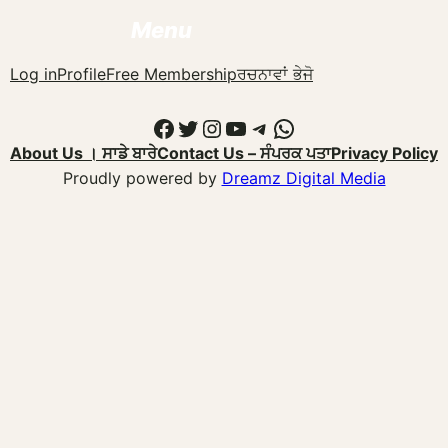
Menu
Log in
Profile
Free Membership
ਰਚਨਾਵਾਂ ਭੇਜੋ
Facebook
Twitter
Instagram
YouTube
Telegram
WhatsApp
About Us । ਸਾਡੇ ਬਾਰੇ
Contact Us – ਸੰਪਰਕ ਪਤਾ
Privacy Policy
Proudly powered by
Dreamz Digital Media