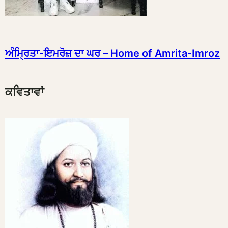
ਅੰਮ੍ਰਿਤਾ-ਇਮਰੋਜ਼ ਦਾ ਘਰ – Home of Amrita-Imroz
ਕਵਿਤਾਵਾਂ