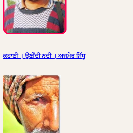
ਕਹਾਣੀ । ਉਣੀਂਦੀ ਨਦੀ । ਅਜਮੇਰ ਸਿੱਧੂ