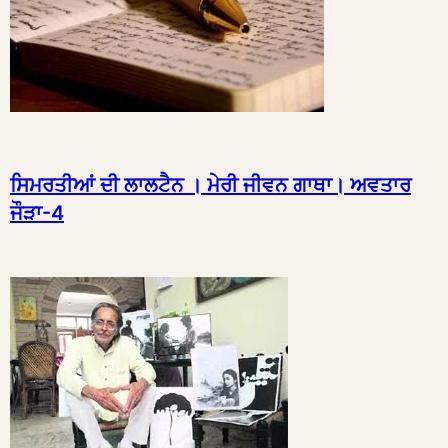
ਸਿਮਰਤੀਆਂ ਦੀ ਲਾਲਟੈਨ । ਮੇਰੀ ਜੀਵਨ ਗਾਥਾ। ਅਵਤਾਰ
ਜੌੜਾ-4