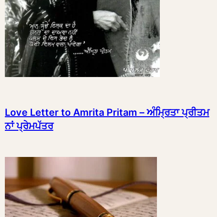
Love Letter to Amrita Pritam – ਅੰਮ੍ਰਿਤਾ ਪ੍ਰੀਤਮ
ਨਾਂ ਪ੍ਰੇਮਪੱਤਰ