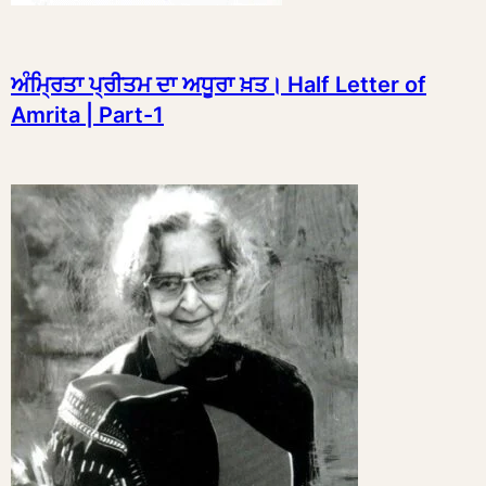
ਅੰਮ੍ਰਿਤਾ ਪ੍ਰੀਤਮ ਦਾ ਅਧੂਰਾ ਖ਼ਤ। Half Letter of
Amrita | Part-1