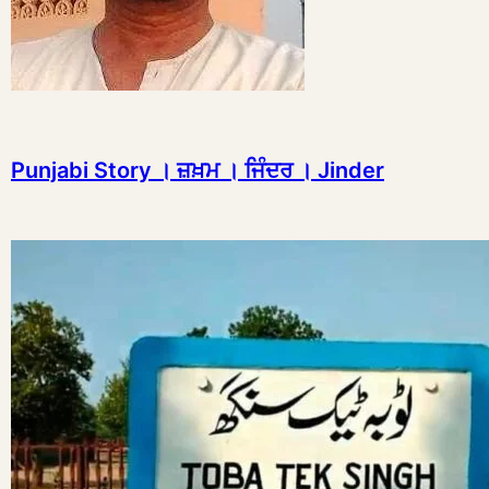
Punjabi Story । ਜ਼ਖ਼ਮ । ਜਿੰਦਰ । Jinder