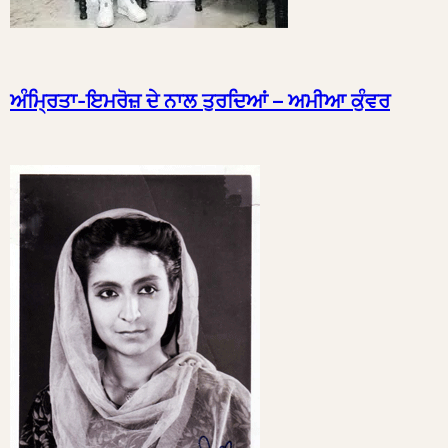
ਅੰਮ੍ਰਿਤਾ-ਇਮਰੋਜ਼ ਦੇ ਨਾਲ ਤੁਰਦਿਆਂ – ਅਮੀਆ ਕੁੰਵਰ