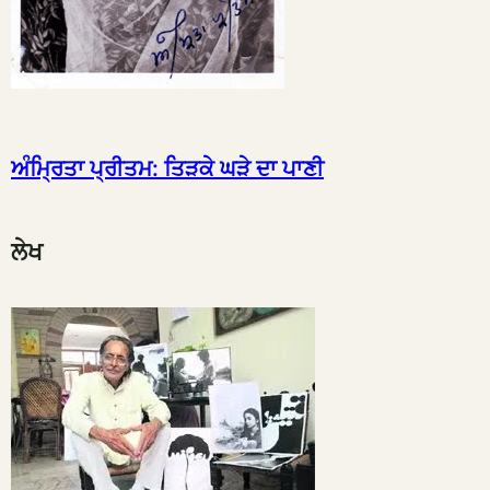
ਅੰਮ੍ਰਿਤਾ ਪ੍ਰੀਤਮ: ਤਿੜਕੇ ਘੜੇ ਦਾ ਪਾਣੀ
ਲੇਖ