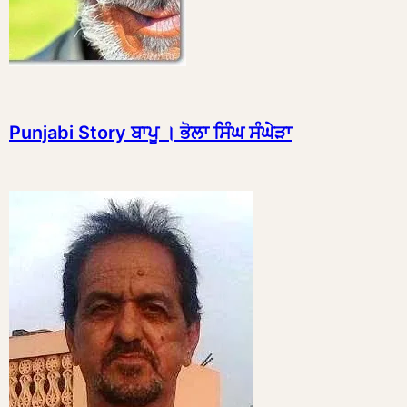
Punjabi Story ਬਾਪੂ । ਭੋਲਾ ਸਿੰਘ ਸੰਘੇੜਾ