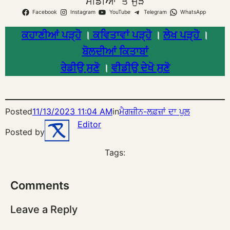
ਮੀਡੀਆ ’ਤੇ ਜੁੜੋ
Facebook
Instagram
YouTube
Telegram
WhatsApp
ਕਹਾਣੀਆਂ ਪੜ੍ਹੋ
।
ਕਵਿਤਾਵਾਂ ਪੜ੍ਹੋ
।
ਲੇਖ ਪੜ੍ਹੋ
।
ਬੋਲਦੀਆਂ ਕਿਤਾਬਾਂ
ਰੇਡੀਉ ਸੁਣੋ
।
ਵੀਡੀਉ ਦੇਖੋ ਸੁਣੋ
Posted
11/13/2023 11:04 AM
in
ਮੈਗਜ਼ੀਨ-ਲਫ਼ਜ਼ਾਂ ਦਾ ਪੁਲ
Editor
Posted by
Tags:
Comments
Leave a Reply