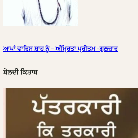
ਆਖਾਂ ਵਾਰਿਸ ਸ਼ਾਹ ਨੂੰ – ਅੰਮ੍ਰਿਤਾ ਪ੍ਰੀਤਮ -ਗੁਲਜ਼ਾਰ
ਬੋਲਦੀ ਕਿਤਾਬ