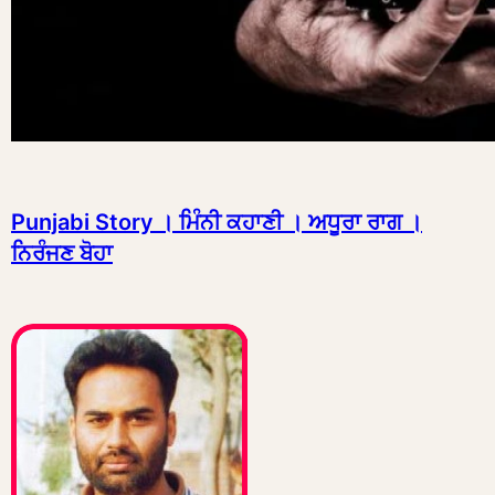
Punjabi Story । ਮਿੰਨੀ ਕਹਾਣੀ । ਅਧੂਰਾ ਰਾਗ ।
ਨਿਰੰਜਣ ਬੋਹਾ